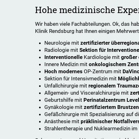
Hohe medizinische Exper
Wir haben viele Fachabteilungen. Ok, das hab
Klinik Rendsburg hat Ihnen einigen Mehrwert f
Neurologie mit
zertifizierter überregion
Radiologie mit
Sektion für Intervention
Interventionelle
Kardiologie mit
großer 
Innere Medizin mit
onkologischem Zen
Hoch modernes
OP-Zentrum mit
DaVinc
Sektion für Intensivmedizin mit
Möglich
Unfallchirurgie mit
regionalem Traumaz
Allgemein- und Visceralchirurgie mit
zer
Geburtshilfe mit
Perinatalzentrum Level
Gynäkologie mit
zertifiziertem Brustze
Gefäßchirurgie mit Spezialisierung auf d
Anästhesie mit
präklinischer Notfallve
Strahlentherapie und Nuklearmedizin im