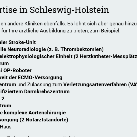
tise in Schleswig-Holstein
en andere Kliniken ebenfalls. Es lohnt sich aber genau hinz
ür Ihre ärztliche Ausbildung zu bieten, zum Beispiel:
aler Stroke-Unit
elle Neuroradiologie (z. B. Thrombektomien)
elektrophysiologischer Einheit (2 Herzkatheter-Messplät
trum
i OP-Roboter
keit der ECMO-Versorgung
entrum
und Zulassung zum
Verletzungsartenverfahren (VA
tifiziertem Darmkrebszentrum
 2
ntrum
ie
komplexe Aortenchirurgie
rsorgung (2 Notarztstandorte)
 Haus