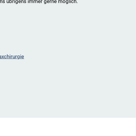
uns übrigens immer gerne möglich.
axchirurgie