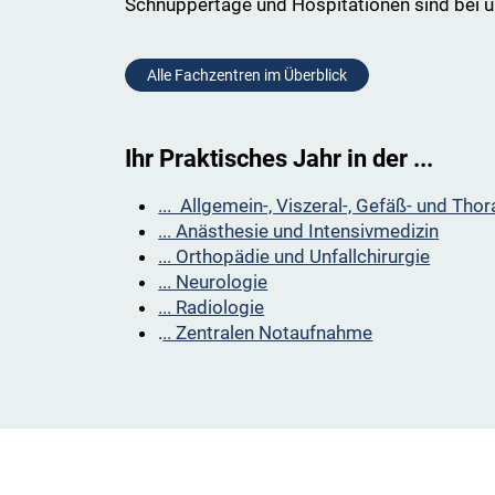
Schnuppertage und Hospitationen sind bei 
Alle Fachzentren im Überblick
Ihr Praktisches Jahr in der ...
... Allgemein-, Viszeral-, Gefäß- und Thor
... Anästhesie und Intensivmedizin
... Orthopädie und Unfallchirurgie
... Neurologie
... Radiologie
.
.. Zentralen Notaufnahme