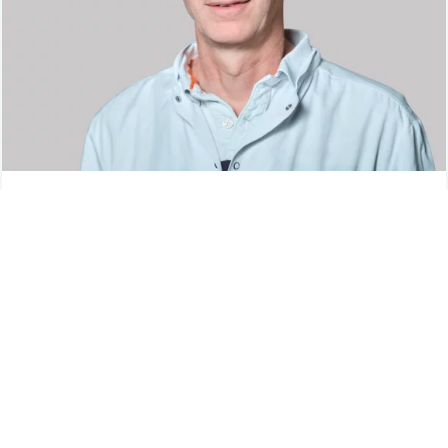
OBERARZT
Dr. Achim Petersen
Facharzt für Orthopädie und Unfallchirurgie
Mehr erfahren