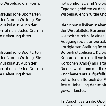
e Wirbelsäule in Form.
notwendig ist, sind Sie b
Experten gehören zu den 
freundliche Sportarten
Wirbelsäulenchirurgie un
er Nordic Walking. Sie
 Muskulatur. Auch der
Die Schön Kliniken stehen
ich lohnen. Jedes Gramm
der Wirbelsäule. Bei einem
e Belastung Ihres
Gleitwirbel mithilfe eine
Ausgangsposition zurück
korrigierten Stellung fixi
freundliche Sportarten
Bereich stabilisiert. Da b
er Nordic Walking. Sie
Konstellation sich diese 
 Muskulatur. Auch der
Körbchen (Cage) aus Tita
ich lohnen. Jedes Gramm
Dieses wird dann mit Ih
e Belastung Ihres
Knochenersatz aufgefüllt.
betroffenen Bereich der W
feste Einheilung der Impl
gewährleistet.
Im Anschluss an die Oper