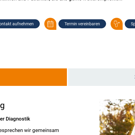
ontakt aufnehmen
Termin vereinbaren
Sp
g
ng
ger Diagnostik
 besprechen wir gemeinsam