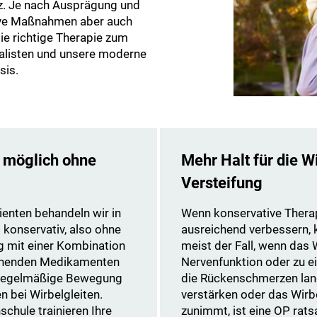
z. Je nach Ausprägung und
tive Maßnahmen aber auch
die richtige Therapie zum
ialisten und unsere moderne
sis.
 möglich ohne
Mehr Halt für die W
Versteifung
ienten behandeln wir in
Wenn konservative Thera
 konservativ, also ohne
ausreichend verbessern, k
g mit einer Kombination
meist der Fall, wenn das 
nnenden Medikamenten
Nervenfunktion oder zu e
t regelmäßige Bewegung
die Rückenschmerzen lang
 bei Wirbelgleiten.
verstärken oder das Wirbe
chule trainieren Ihre
zunimmt, ist eine OP rats