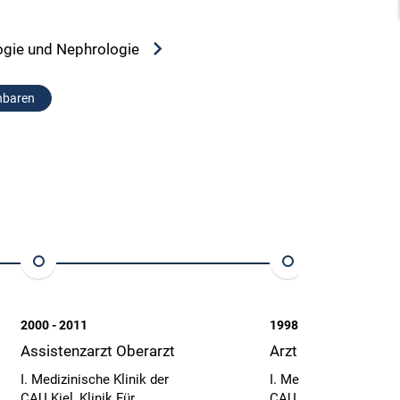
ologie und Nephrologie
nbaren
2000 - 2011
1998 - 2000
Assistenzarzt Oberarzt
Arzt im Praktikum
I. Medizinische Klinik der
I. Medizinische Klinik
CAU Kiel, Klinik Für
CAU Kiel, Klinik für