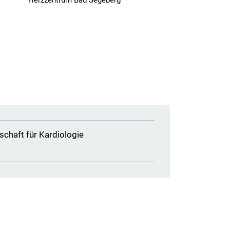
Herzzentrum Bad Segeberg
Marienkrankenh
Wickede-Wimber
schaft für Kardiologie