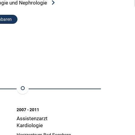
ologie und Nephrologie
nbaren
2007 - 2011
2005 - 2007
Assistenzarzt
Assistenzarzt 
Kardiologie
Medizin