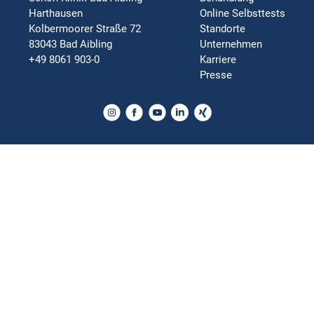
Harthausen
Online Selbsttests
Kolbermoorer Straße 72
Standorte
83043 Bad Aibling
Unternehmen
+49 8061 903-0
Karriere
Presse
Orthopädie | Neurologie | Chirurgie | Psychosomatik | Innere
Medizin | Rehabilitation
Impressum
Datenschutz
Nutzungsbedingungen
Bildnachweis
Barrierefreiheitserklärung