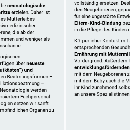
vollständig ersetzen. Des
 die
neonatologische
den Neugeborenen, gepaar
ritte
erzielen. Daher ist
für eine ungestörte Entw
des Mutterleibes
Eltern-Kind-Bindung
bez
sivmedizinischer
in die Pflege des Kindes m
ene, die ab der
ommen und weniger als
Körperlicher Kontakt mit
enschance.
entsprechenden Gesundhei
Ernährung mit Muttermi
logischen
Vordergrund. Außerdem kö
erfügen über
neueste
entwicklungsfördernden
utkästen“) und
mit dem Neugeborenen z
ellen Beatmungsformen –
mit dem Baby auch die Mut
illationsbeatmung –
ihr Kind zunehmend selbs
 Neonatologie werden
an unsere Spezialistinnen
ersiertem Fachpersonal
logien setzen wir sanft
empfindlichen Organen zu