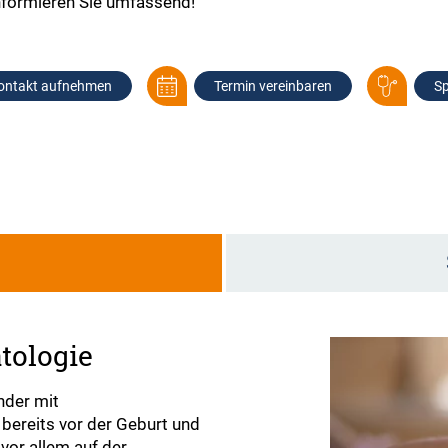
informieren Sie umfassend!
ontakt aufnehmen
Termin vereinbaren
Sp
g
tologie
nder mit
bereits vor der Geburt und
vor allem auf der