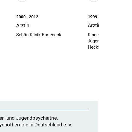
2000 - 2012
1999 - 2010
Ärztin
Ärztin
Schön-Klinik Roseneck
Kinder-und
Jugendpsychiatrie ,
Heckscher-Klinik, Mü
er- und Jugendpsychiatrie,
hotherapie in Deutschland e. V.