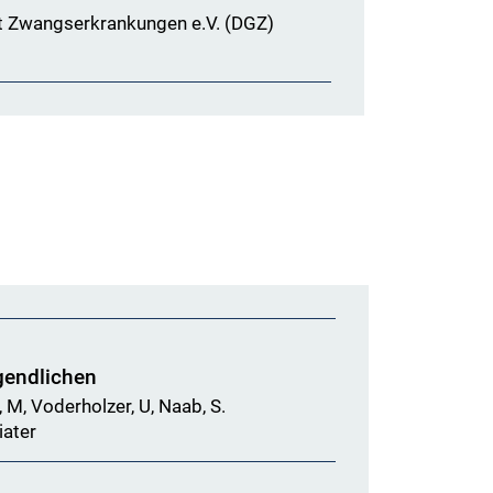
t Zwangserkrankungen e.V. (DGZ)
gendlichen
r, M, Voderholzer, U, Naab, S.
iater