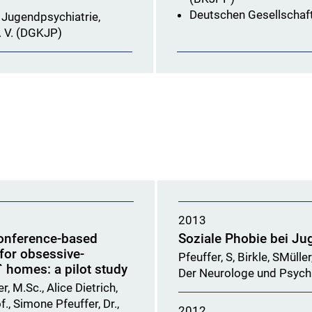
Deutschen Gesellschaf
 Jugendpsychiatrie,
 V. (DGKJP)
2013
conference-based
Soziale Phobie bei Ju
for obsessive-
Pfeuffer, S, Birkle, SMülle
` homes: a pilot study
Der Neurologe und Psych
 M.Sc., Alice Dietrich,
f., Simone Pfeuffer, Dr.,
2012