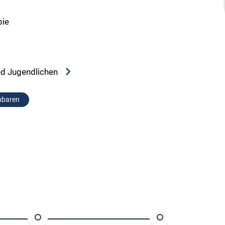
pie
nd Jugendlichen
nbaren