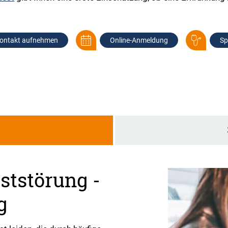
ontakt aufnehmen
Online-Anmeldung
Sp
g
ststörung -
g