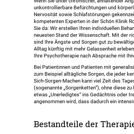
Wenn Sie unter chronischer, anhaltender Angs
unkontrollierbare Befürchtungen und körper
Nervosität sowie Schlafstörungen gekennzeic
kompetenten Experten in der Schön Klinik 
Sie da: Wir erstellen Ihren individuellen Be
neuesten Stand der Wissenschaft. Mit der rich
sind Ihre Ängste und Sorgen gut zu bewältig
Alltag künftig mit mehr Gelassenheit erleben
Ihre Psychotherapie nach Absprache mit Ih
Bei Patientinnen und Patienten mit generali
zum Beispiel alltägliche Sorgen, die jeder 
Sich-Sorgen-Machen kann viel Zeit des Tage
(sogenannte „Sorgenketten“), ohne diese zu 
etwas „Unerledigtes“ ins Gedächtnis oder tr
angenommen wird, dass dadurch ein intensiv
Bestandteile der Therapi