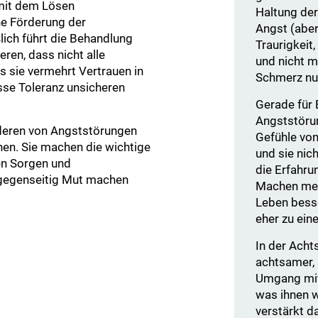
 mit dem Lösen
Haltung der
ne Förderung der
Angst (aber
ßlich führt die Behandlung
Traurigkeit
ren, dass nicht alle
und nicht 
ss sie vermehrt Vertrauen in
Schmerz nur
sse Toleranz unsicheren
Gerade für 
Angststörun
nderen von Angststörungen
Gefühle von
hen. Sie machen die wichtige
und sie nic
ren Sorgen und
die Erfahru
 gegenseitig Mut machen
Machen meis
Leben besse
eher zu eine
In der Acht
achtsamer, 
Umgang mit 
was ihnen w
verstärkt d