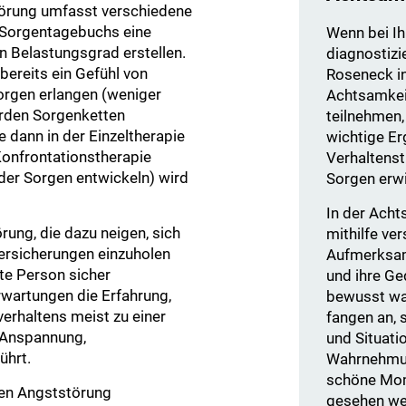
törung umfasst verschiedene
s Sorgentagebuchs eine
Wenn bei Ih
n Belastungsgrad erstellen.
diagnostizie
bereits ein Gefühl von
Roseneck in
orgen erlangen (weniger
Achtsamkeit
erden Sorgenketten
teilnehmen,
e dann in der Einzeltherapie
wichtige Er
onfrontationstherapie
Verhaltenst
der Sorgen entwickeln) wird
Sorgen erwi
In der Acht
rung, die dazu neigen, sich
mithilfe ve
ersicherungen einzuholen
Aufmerksamk
ute Person sicher
und ihre Ge
wartungen die Erfahrung,
bewusst wa
erhaltens meist zu einer
fangen an, 
 Anspannung,
und Situati
ührt.
Wahrnehmun
schöne Mom
rten Angststörung
gesehen wer