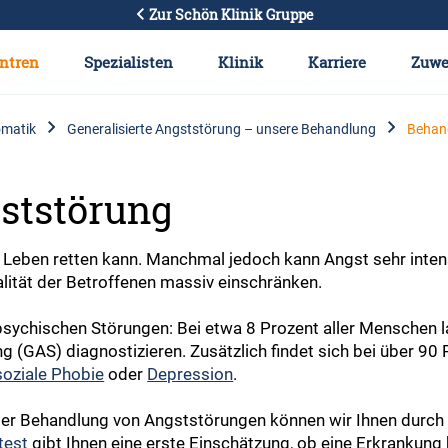
Zur Schön Klinik Gruppe
ntren
Spezialisten
Klinik
Karriere
Zuwe
matik
Generalisierte Angststörung – unsere Behandlung
Behan
gststörung
 Leben retten kann. Manchmal jedoch kann Angst sehr inten
lität der Betroffenen massiv einschränken.
sychischen Störungen: Bei etwa 8 Prozent aller Menschen la
 (GAS) diagnostizieren. Zusätzlich findet sich bei über 90 
soziale Phobie
oder
Depression
.
der Behandlung von Angststörungen können wir Ihnen durch ei
test
gibt Ihnen eine erste Einschätzung, ob eine Erkrankung 