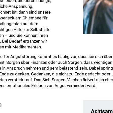
t leiden, die durch häufige,
liche Anspannung,
hnet ist, dann sind unsere
Roseneck am Chiemsee für
handlungsplan auf dem
tigen Hilfe zur Selbsthilfe
en – und Sie können Ihren
. Bei Bedarf ergänzen wir
nen mit Medikamenten.
sierter Angststörung kommt es häufig vor, dass sie sich übe
kennt, Sorgen über Finanzen oder auch Sorgen, dass wichtig
s in Anspruch nehmen und sehr belastend sein. Dabei spring
Ende zu denken. Gedanken, die nicht zu Ende gedacht oder 
eten verstärkt auf. Das Sich-Sorgen-Machen äußert sich ehe
es emotionales Erleben von Angst verhindert wird.
e
Achtsamk