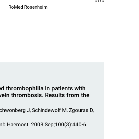
JWG Uni Frankfurt a.
RoMed Rosenheim
d thrombophilia in patients with
vein thrombosis. Results from the
Schwonberg J, Schindewolf M, Zgouras D,
mb Haemost. 2008 Sep;100(3):440-6.