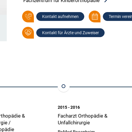
Fachzentrum für Kinderorthopädie
Kontakt aufnehmen
Termin verei
Kontakt für Ärzte und Zuweiser
2015 - 2016
rthopädie &
Facharzt Orthopädie &
rgie /
Unfallchirurgie
opädie