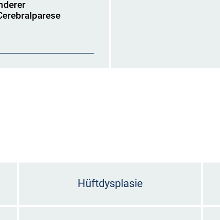
nderer
Cerebralparese
Hüftdysplasie