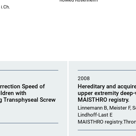
RoMed Rosenheim
i.Ch.
2008
orrection Speed of
Hereditary and acquire
ildren with
upper extremity deep-
g Transphyseal Screw
MAISTHRO registry.
Linnemann B, Meister F, 
Lindhoff-Last E
MAISTHRO registry.Thro