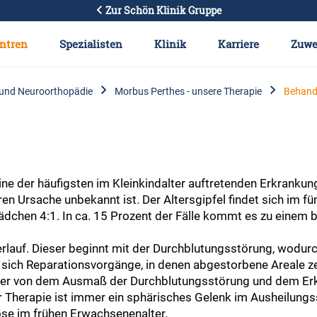
Zur Schön Klinik Gruppe
ntren
Spezialisten
Klinik
Karriere
Zuwe
 und Neuroorthopädie
Morbus Perthes - unsere Therapie
Behand
ne der häufigsten im Kleinkindalter auftretenden Erkrankun
 Ursache unbekannt ist. Der Altersgipfel findet sich im fün
dchen 4:1. In ca. 15 Prozent der Fälle kommt es zu einem be
erlauf. Dieser beginnt mit der Durchblutungsstörung, wodu
sich Reparationsvorgänge, in denen abgestorbene Areale z
t hier von dem Ausmaß der Durchblutungsstörung und dem E
der Therapie ist immer ein sphärisches Gelenk im Ausheilun
rose im frühen Erwachsenenalter.