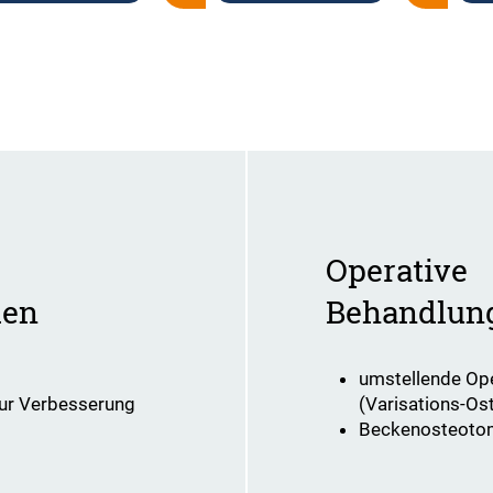
Operative
den
Behandlun
umstellende Op
zur Verbesserung
(Varisations-Os
Beckenosteoto