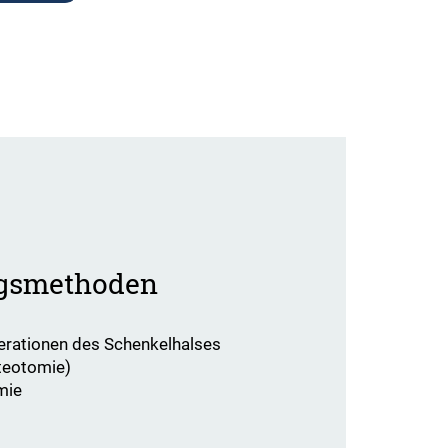
gsmethoden
erationen des Schenkelhalses
teotomie)
mie