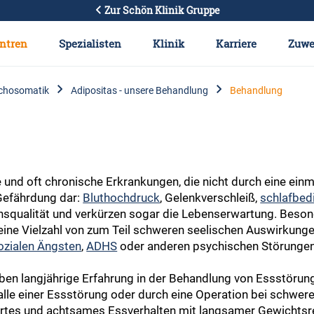
Zur Schön Klinik Gruppe
ntren
Spezialisten
Klinik
Karriere
Zuwe
chosomatik
Adipositas - unsere Behandlung
Behandlung
nd oft chronische Erkrankungen, die nicht durch eine einma
 Gefährdung dar:
Bluthochdruck
, Gelenkverschleiß,
schlafbed
squalität und verkürzen sogar die Lebenserwartung. Besond
ine Vielzahl von zum Teil schweren seelischen Auswirkungen
ozialen Ängsten
,
ADHS
oder anderen psychischen Störungen
en langjährige Erfahrung in der Behandlung von Essstörung
le einer Essstörung oder durch eine Operation bei schwerem
riertes und achtsames Essverhalten mit langsamer Gewichtsr