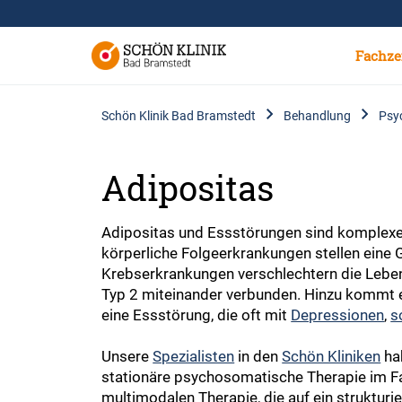
Fachze
Schön Klinik Bad Bramstedt
Behandlung
Psy
Adipositas
Adipositas und Essstörungen sind komplexe u
körperliche Folgeerkrankungen stellen eine
Krebserkrankungen verschlechtern die Leben
Typ 2 miteinander verbunden. Hinzu kommt e
eine Essstörung, die oft mit
Depressionen
,
s
Unsere
Spezialisten
in den
Schön Kliniken
hab
stationäre psychosomatische Therapie im Fal
multimodalen Therapie, die auf ein struktu