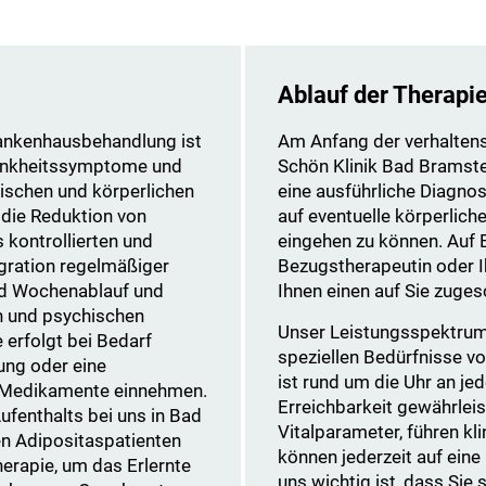
Ablauf der Therapi
rankenhausbehandlung ist
Am Anfang der verhaltens
Krankheitssymptome und
Schön Klinik Bad Bramst
ischen und körperlichen
eine ausführliche Diagnos
 die Reduktion von
auf eventuelle körperlic
 kontrollierten und
eingehen zu können. Auf B
tegration regelmäßiger
Bezugstherapeutin oder 
und Wochenablauf und
Ihnen einen auf Sie zuges
n und psychischen
Unser Leistungsspektrum 
erfolgt bei Bedarf
speziellen Bedürfnisse v
ng oder eine
ist rund um die Uhr an je
e Medikamente einnehmen.
Erreichbarkeit gewährlei
fenthalts bei uns in Bad
Vitalparameter, führen k
en Adipositaspatienten
können jederzeit auf eine
erapie, um das Erlernte
uns wichtig ist, dass Sie