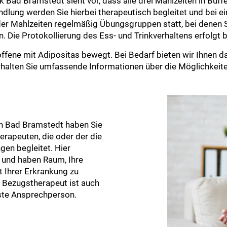
ik Bad Bramstedt sieht vor, dass alle drei Mahlzeiten in Buf
lung werden Sie hierbei therapeutisch begleitet und bei e
 der Mahlzeiten regelmäßig Übungsgruppen statt, bei denen 
. Die Protokollierung des Ess- und Trinkverhaltens erfolgt 
roffene mit Adipositas bewegt. Bei Bedarf bieten wir Ihne
 erhalten Sie umfassende Informationen über die Möglichkei
in Bad Bramstedt haben Sie
rapeuten, die oder der die
gen begleitet. Hier
e und haben Raum, Ihre
Ihrer Erkrankung zu
r Bezugstherapeut ist auch
rste Ansprechperson.