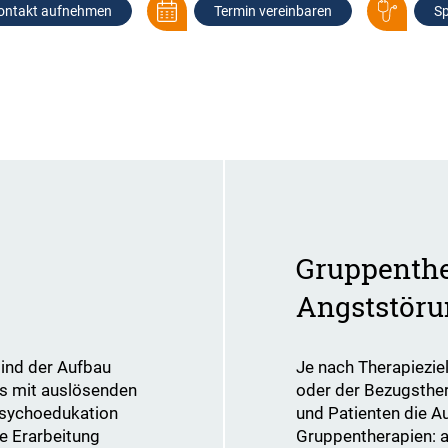
ontakt aufnehmen
Termin vereinbaren
Sp
Gruppenthe
Angststöru
e sind der Aufbau
​​​​​​​Je nach Therapi
ls mit auslösenden
oder der Bezugsthe
Psychoedukation
und Patienten die A
e Erarbeitung
Gruppentherapien: 