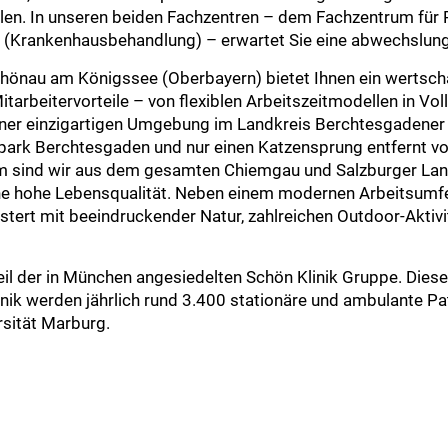
ellen. In unseren beiden Fachzentren – dem Fachzentrum für
Krankenhausbehandlung) – erwartet Sie eine abwechslungsr
hönau am Königssee (Oberbayern) bietet Ihnen ein wertschä
rbeitervorteile – von flexiblen Arbeitszeitmodellen in Vollze
iner einzigartigen Umgebung im Landkreis Berchtesgadener 
lpark Berchtesgaden und nur einen Katzensprung entfernt vo
 sind wir aus dem gesamten Chiemgau und Salzburger Land
ne hohe Lebensqualität. Neben einem modernen Arbeitsumfeld
stert mit beeindruckender Natur, zahlreichen Outdoor-Aktivit
eil der in München angesiedelten Schön Klinik Gruppe. Dies
nik werden jährlich rund 3.400 stationäre und ambulante P
rsität Marburg.