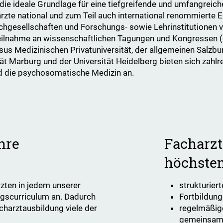
en die ideale Grundlage für eine tiefgreifende und umfangre
rzte national und zum Teil auch international renommierte E
chgesellschaften und Forschungs- sowie Lehrinstitutionen v
ilnahme an wissenschaftlichen Tagungen und Kongressen (on
us Medizinischen Privatuniversität, der allgemeinen Salzb
tät Marburg und der Universität Heidelberg bieten sich zahl
d die psychosomatische Medizin an.
hre
Facharzt
höchste
zten in jedem unserer
strukturier
ngscurriculum an. Dadurch
Fortbildun
acharztausbildung viele der
regelmäßige
gemeinsam d