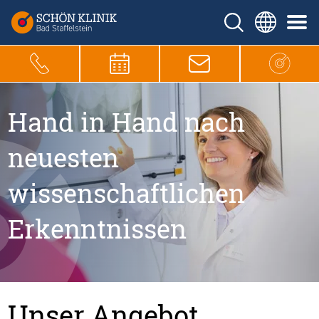
Hand in Hand nach
neuesten
wissenschaftlichen
Erkenntnissen
Unser Angebot