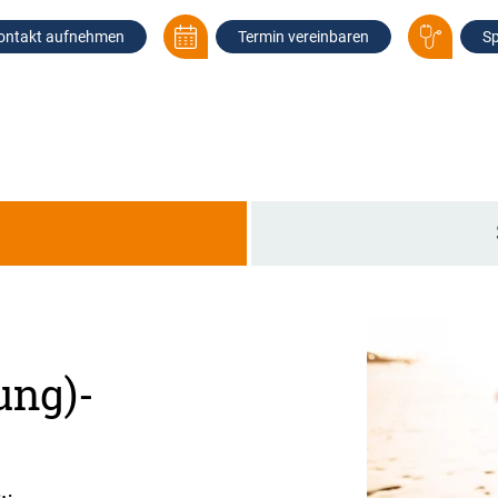
ontakt aufnehmen
Termin vereinbaren
Sp
g
ung)-