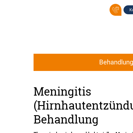
K
Behandlun
Meningitis
(Hirnhautentzünd
Behandlung