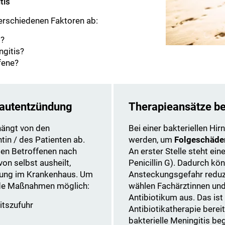
tis
verschiedenen Faktoren ab:
s?
ngitis?
fene?
hautentzündung
Therapieansätze bei
 hängt von den
Bei einer bakteriellen H
in / des Patienten ab.
werden, um
Folgeschäde
len Betroffenen nach
An erster Stelle steht ein
on selbst ausheilt,
Penicillin G). Dadurch kö
dlung im Krankenhaus. Um
Ansteckungsgefahr reduzi
ende Maßnahmen möglich:
wählen Fachärztinnen und
Antibiotikum aus. Das ist
itszufuhr
Antibiotikatherapie berei
bakterielle Meningitis be