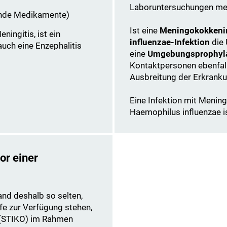
Laboruntersuchungen mei
ende Medikamente)
Ist eine
Meningokokkenin
ingitis, ist ein
influenzae-Infektion
die 
auch eine Enzephalitis
eine
Umgebungsprophyl
Kontaktpersonen ebenfalls
Ausbreitung der Erkranku
Eine Infektion mit Meni
Haemophilus influenzae 
or einer
land deshalb so selten,
fe zur Verfügung stehen,
 (STIKO) im Rahmen