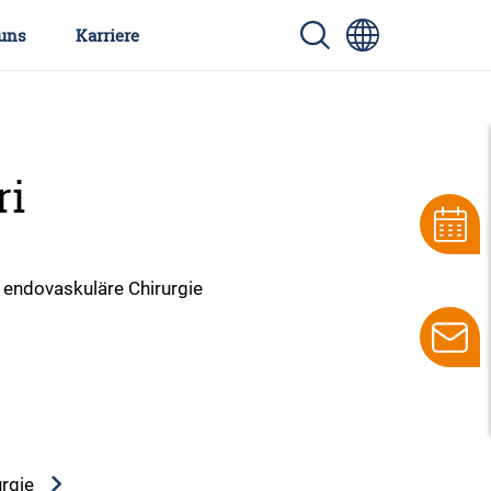
uns
Karriere
ri
d endovaskuläre Chirurgie
urgie