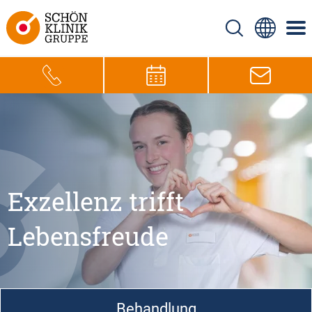
Exzellenz trifft
Lebensfreude
Behandlung