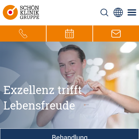
Exzellenz trifft
Lebensfreude
Behandlung