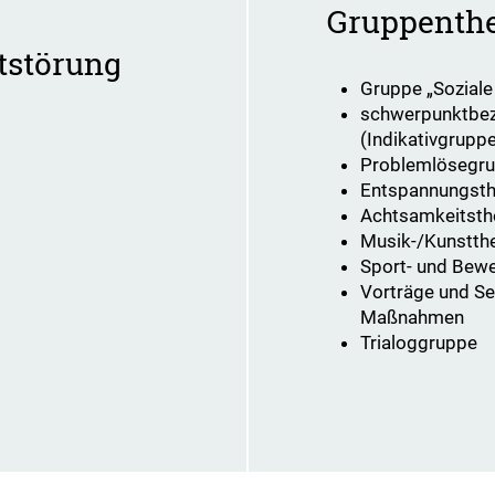
Gruppenthe
ststörung
Gruppe „Sozial
schwerpunktbez
(Indikativgrupp
Problemlösegru
Entspannungsth
Achtsamkeitsth
Musik-/Kunstth
Sport- und Bew
Vorträge und S
Maßnahmen
Trialoggruppe