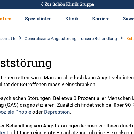
Zur Schön Klinik Gruppe
ntren
Spezialisten
Klinik
Karriere
Zuwe
somatik
Generalisierte Angststörung – unsere Behandlung
Beh
gststörung
 Leben retten kann. Manchmal jedoch kann Angst sehr inten
lität der Betroffenen massiv einschränken.
sychischen Störungen: Bei etwa 8 Prozent aller Menschen la
 (GAS) diagnostizieren. Zusätzlich findet sich bei über 90 
soziale Phobie
oder
Depression
.
der Behandlung von Angststörungen können wir Ihnen durch ei
test
gibt Ihnen eine erste Einschätzung, ob eine Erkrankung 