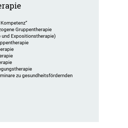
rapie
e Kompetenz“
ogene Gruppentherapie
e und Expositionstherapie)
ppentherapie
erapie
erapie
erapie
egungstherapie
eminare zu gesundheitsfördernden