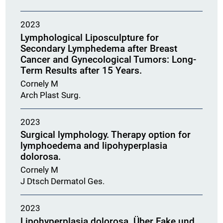
2023
Lymphological Liposculpture for
Secondary Lymphedema after Breast
Cancer and Gynecological Tumors: Long-
Term Results after 15 Years.
Cornely M
Arch Plast Surg.
2023
Surgical lymphology. Therapy option for
lymphoedema and lipohyperplasia
dolorosa.
Cornely M
J Dtsch Dermatol Ges.
2023
Lipohyperplasia dolorosa. Über Fake und