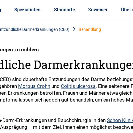
g
Spezialisten
Standorte
Zuweiser
Über 
entzündliche Darmerkrankungen (CED)
Behandlung
ungen zu mildern
dliche Darmerkrankunge
(CED) sind dauerhafte Entzündungen des Darms beziehung
 gehören
Morbus Crohn
und
Colitis ulcerosa
. Eine seltenere 
en Erkrankungen betroffen, Frauen und Männer etwa gleich 
mptome lassen sich jedoch gut behandeln, um ein hohes Maß
-Darm-Erkrankungen und Bauchchirurgie in den
Schön Klini
sprägung – mit dem Ziel, Ihnen einen möglichst beschwerd