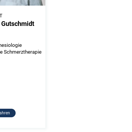
T
g Gutschmidt
hesiologie
le Schmerztherapie
ahren