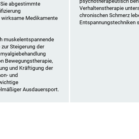
psychotherapeutisch beha
uf Sie abgestimmte
Verhaltenstherapie unters
fizierung
chronischen Schmerz lebe
ge wirksame Medikamente
Entspannungstechniken se
ch muskelentspannende
ur Steigerung der
omyalgiebehandlung
von Bewegungstherapie,
ung und Kräftigung der
hon- und
wichtige
elmäßiger Ausdauersport.