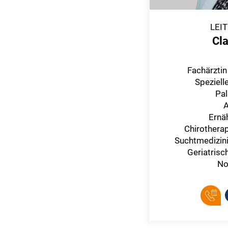
LEI
Cla
Fachärztin
Speziell
Pal
A
Ernä
Chirothera
Suchtmedizin
Geriatris
No