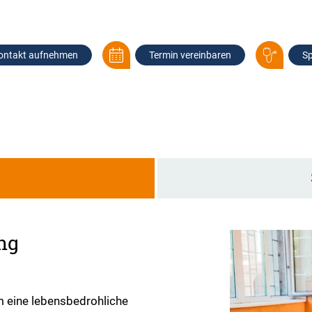
ontakt aufnehmen
Termin vereinbaren
Sp
g
ng
um eine lebensbedrohliche