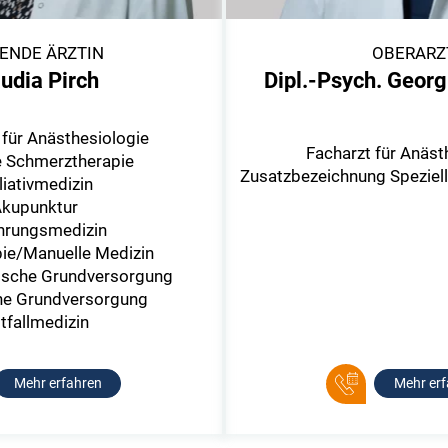
TENDE ÄRZTIN
OBERARZ
udia Pirch
Dipl.-Psych. Geor
 für Anästhesiologie
Facharzt für Anäst
e Schmerztherapie
Zusatzbezeichnung Speziel
liativmedizin
kupunktur
hrungsmedizin
pie/Manuelle Medizin
ische Grundversorgung
che Grundversorgung
tfallmedizin
Mehr erfahren
Mehr erf