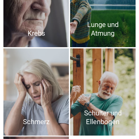
Lunge und
Krebs
Atmung
Schulter und
Schmerz
Ellenbogen