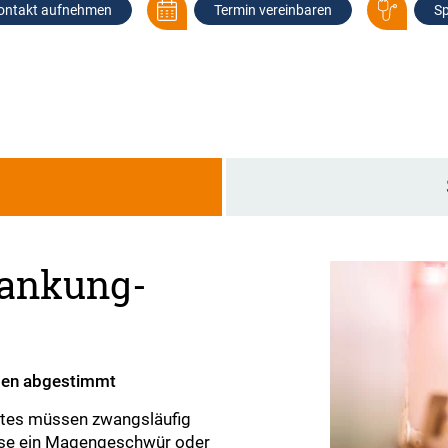
ontakt aufnehmen
Termin vereinbaren
Sp
g
ankung-
rden abgestimmt
ktes müssen zwangsläufig
eise ein Magengeschwür oder