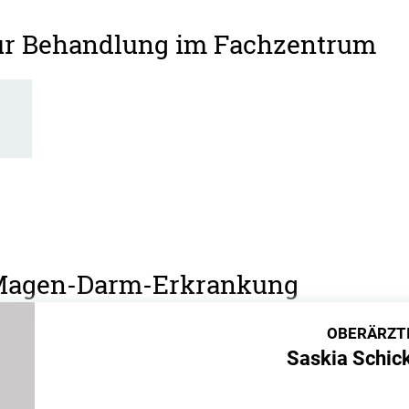
zur Behandlung im Fachzentrum
d
r Magen-Darm-Erkrankung
OBERÄRZT
Saskia Schic