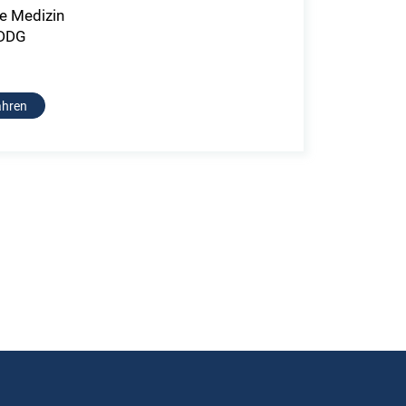
re Medizin
 DDG
ahren