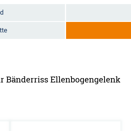
ld
tte
für Bänderriss Ellenbogengelenk