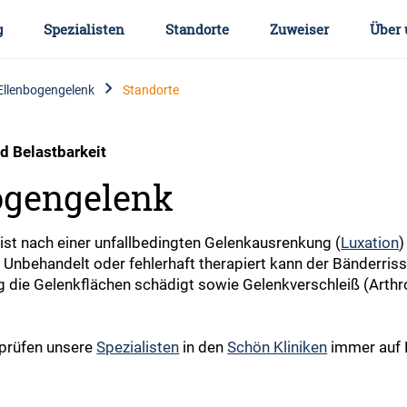
g
Spezialisten
Standorte
Zuweiser
Über 
Ellenbogengelenk
Standorte
d Belastbarkeit
ogengelenk
ist nach einer unfallbedingten Gelenkausrenkung (
Luxation
)
 Unbehandelt oder fehlerhaft therapiert kann der Bänderri
istig die Gelenkflächen schädigt sowie Gelenkverschleiß (A
 prüfen unsere
Spezialisten
in den
Schön Kliniken
immer auf B