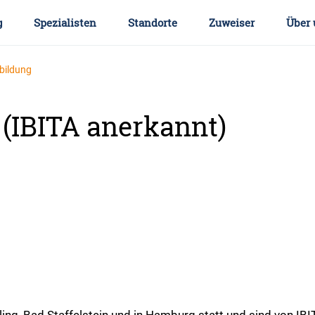
g
Spezialisten
Standorte
Zuweiser
Über 
rbildung
(IBITA anerkannt)
ing, Bad Staffelstein und in Hamburg statt und sind von IB