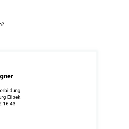
n?
gner
terbildung
rg Eilbek
92 16 43