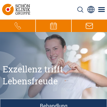
Exzellenz trifft
Lebensfreude
Behandlung