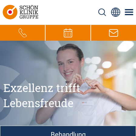
Exzellenz trifft
Lebensfreude
Behandlung