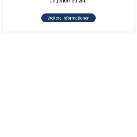
Jugendmedizin.
Weitere Informationen
nach oben
Schön Klinik SE
Behandlung
Balanstraße 71a
Online Selbsttests