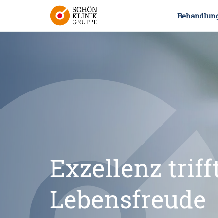
Behandlun
Exzellenz triff
Lebensfreude