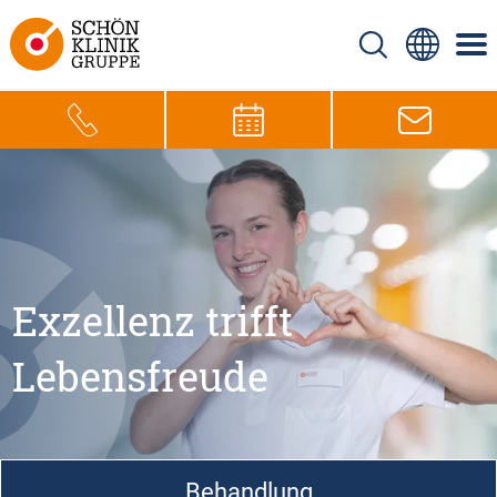
Exzellenz trifft
Lebensfreude
Behandlung