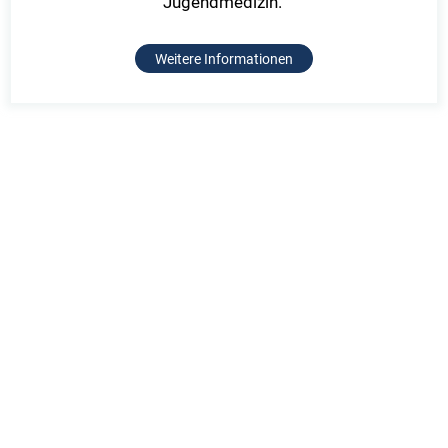
Jugendmedizin.
Weitere Informationen
nach oben
Schön Klinik SE
Behandlung
Balanstraße 71a
Online Selbsttests