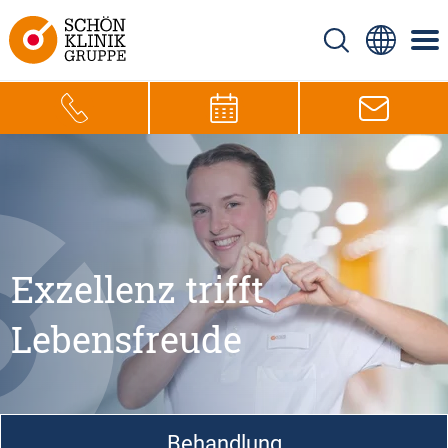
Exzellenz trifft
Lebensfreude
Behandlung