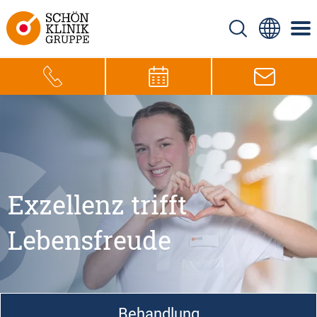
Exzellenz trifft
Lebensfreude
Behandlung