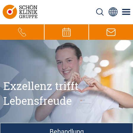
Exzellenz trifft
Lebensfreude
Behandlung