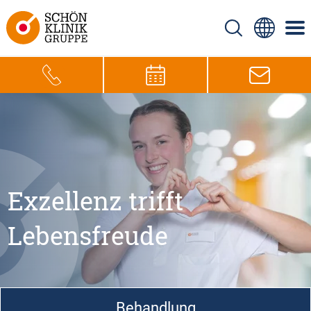
Exzellenz trifft
Lebensfreude
Behandlung