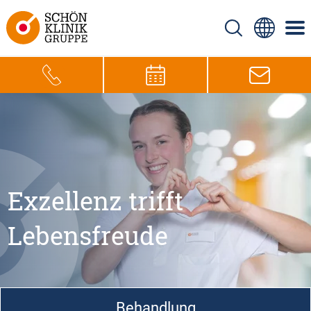
Exzellenz trifft
Lebensfreude
Behandlung