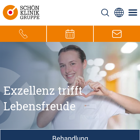
Exzellenz trifft
Lebensfreude
Behandlung