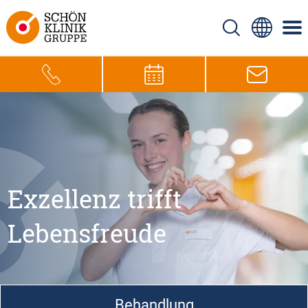
Exzellenz trifft
Lebensfreude
Behandlung