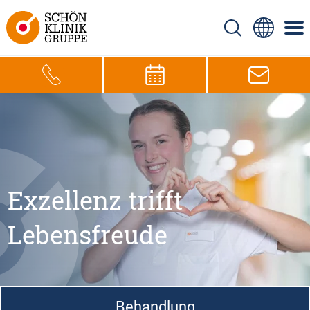
Exzellenz trifft
Lebensfreude
Behandlung