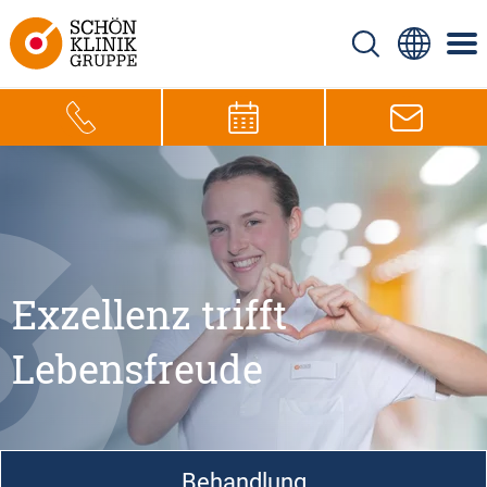
Exzellenz trifft
Lebensfreude
Behandlung