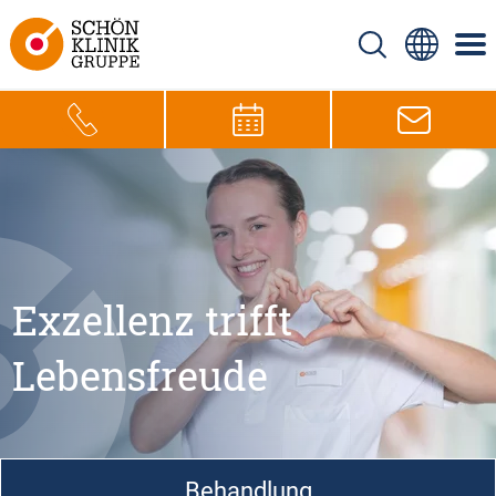
Exzellenz trifft
Lebensfreude
Behandlung