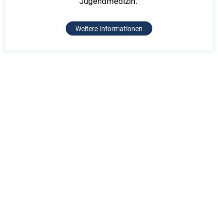
Jugendmedizin.
Weitere Informationen
nach oben
Schön Klinik SE
Behandlung
Balanstraße 71a
Online Selbsttests