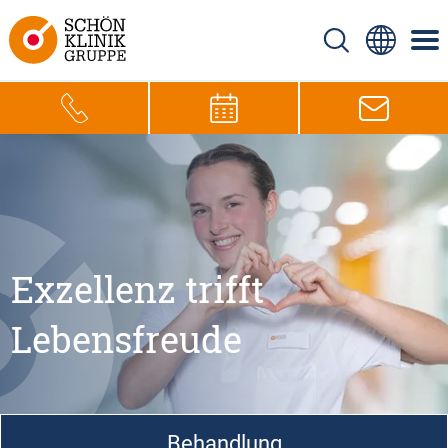
Exzellenz trifft
Lebensfreude
Behandlung