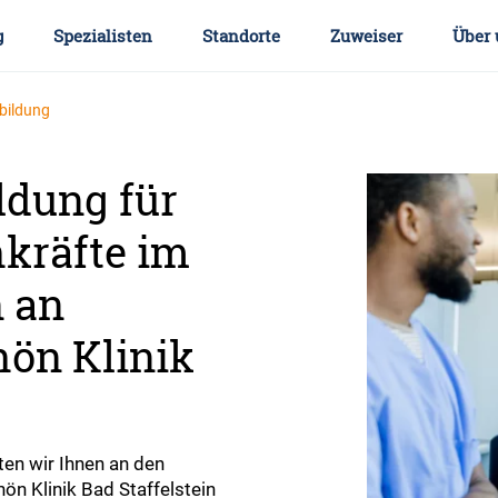
g
Spezialisten
Standorte
Zuweiser
Über 
rbildung
ldung für
kräfte im
 an
hön Klinik
ten wir Ihnen an den
ön Klinik Bad Staffelstein