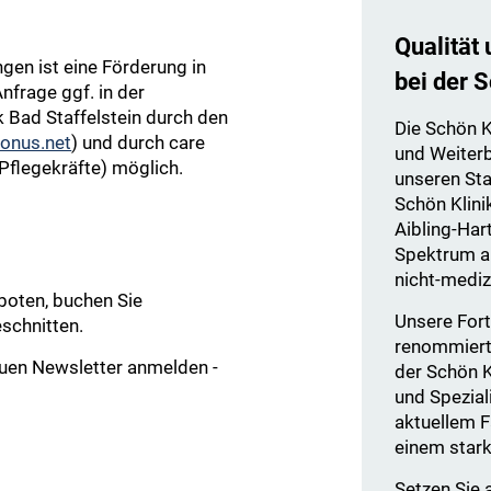
Qualität 
gen ist eine Förderung in
bei der 
nfrage ggf. in der
k Bad Staffelstein durch den
Die Schön K
onus.net
) und durch care
und Weiter
 Pflegekräfte) möglich.
unseren Sta
Schön Klini
Aibling-Har
Spektrum a
nicht-mediz
boten, buchen Sie
Unsere For
eschnitten.
renommiert
euen Newsletter anmelden -
der Schön K
und Speziali
aktuellem F
einem star
Setzen Sie a